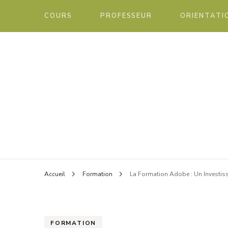
COURS
PROFESSEUR
ORIENTATI
Blog éducatif et orientation
Chann
Accueil
Formation
La Formation Adobe : Un Investiss
FORMATION