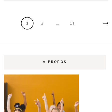
Pagination
Page
Page
Page
1
2
…
11
des
publications
A PROPOS