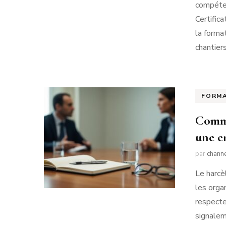
compéten
Certifica
la forma
chantier
FORM
Comme
une e
par
chann
Le harcè
les orga
respecte
signalem