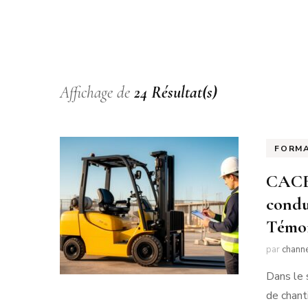
Affichage de
24 Résultat(s)
FORM
CACES
condu
Témoi
par
chann
Dans le 
de chant