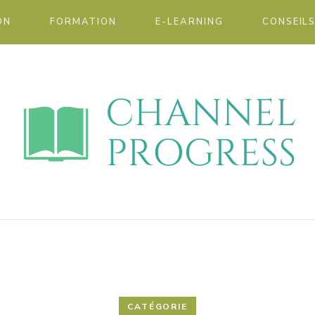
ON
FORMATION
E-LEARNING
CONSEIL
elprogr
CATÉGORIE