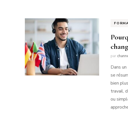
FORM
Pourq
chang
par
chann
Dans un 
se résum
bien plus
travail, 
ou simpl
approche