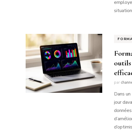
employeu
situation
FORM
Forma
outil
effic
par
chann
Dans un 
jour dav
données 
d’amélio
d’optimi