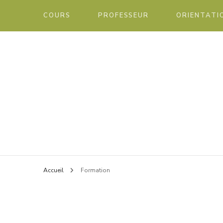
COURS
PROFESSEUR
ORIENTATI
Blog éducatif et orientation
Chann
Accueil
Formation