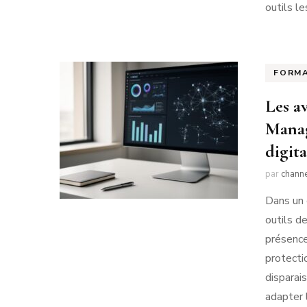
outils le
FORM
Les a
Manag
digita
par
chann
Dans un 
outils d
présence
protecti
disparai
adapter 