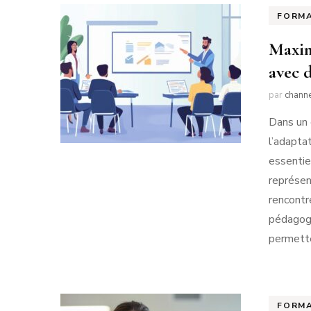
FORM
Maxim
avec 
par
chann
Dans un 
l’adapt
essentie
représen
rencontr
pédagogi
permette
FORM