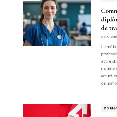
Comme
diplô
de tra
par
chann
Le métie
professi
attire c
d’utilit
actuelle
de nomb
FORM